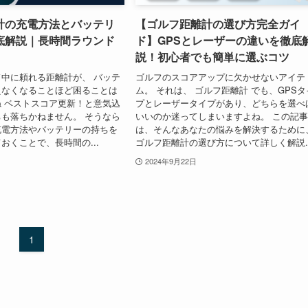
計の充電方法とバッテリ
【ゴルフ距離計の選び方完全ガイ
底解説｜長時間ラウンド
ド】GPSとレーザーの違いを徹底
説！初心者でも簡単に選ぶコツ
中に頼れる距離計が、 バッテ
ゴルフのスコアアップに欠かせないアイテ
えなくなることほど困ることは
ム。 それは、 ゴルフ距離計 でも、GPSタ
 ベストスコア更新！と意気込
プとレーザータイプがあり、どちらを選べ
も落ちかねません。 そうなら
いいのか迷ってしまいますよね。 この記
充電方法やバッテリーの持ちを
は、そんなあなたの悩みを解決するために
おくことで、長時間の...
ゴルフ距離計の選び方について詳しく解説..
2024年9月22日
1