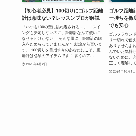
【初心者必見】100切りにゴルフ距離
ゴルフ距離
計は意味ない？レッスンプロが解説
ー持ちを徹
でも安心
「いつも100の壁に跳ね返される…」 「スイ
ングも安定しないのに、距離計なんて使いこ
ゴルフラウンド
なせるわけがない」 そんな風に、距離計の購
リー切れで使
入をためらっていませんか？ 結論から言いま
ありませんよね
す。 100切りを目指す今のあなたにこそ、距
んでいた気持ち
離計は必須のアイテムです！ 多くのア...
ないために、
正しく理解して
2026年4月2日
2024年10月1日