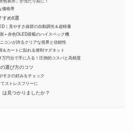
赤色表示」が当たり前に！
な価格帯
すすめ5選
 PRO OLED｜見やすさ抜群の自動調光＆超軽量
3点間計測＋赤色OLED搭載のハイスペック機
GIII｜老舗ニコンが誇るクリアな視界と信頼性
の爆速計測＆カートに貼れる便利マグネット
er ELUA+｜1万円台で手に入る！圧倒的コスパと高精度
計の選び方のコツ
やすさの好みをチェック
してストレスフリーに
」は見つかりましたか？