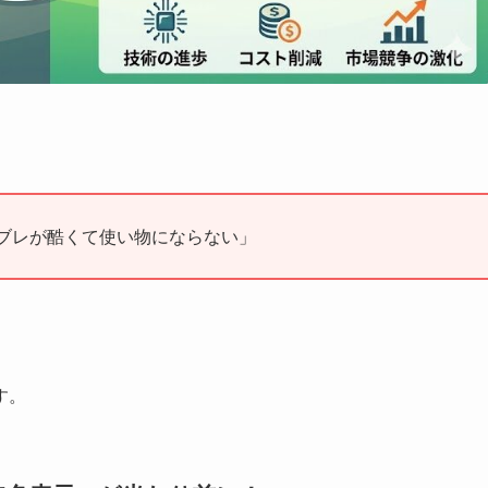
、
ブレが酷くて使い物にならない」
す。