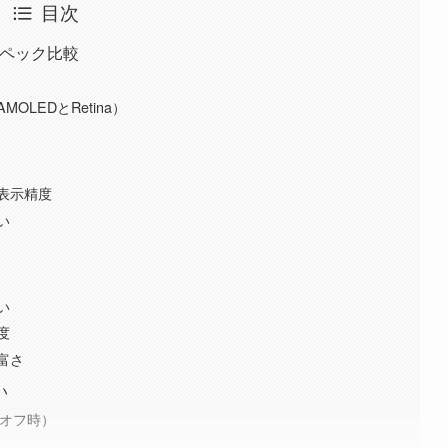
目次
本スペック比較
LEDとRetina）
表示精度
い
い
度
富さ
い
・オフ時）